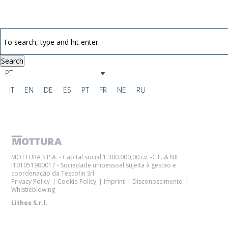
Search
PT
IT
EN
DE
ES
PT
FR
NE
RU
MOTTURA S.P.A. - Capital social 1.300.000,00 i.v. -C.F. & NIF
IT01051980017 - Sociedade unipessoal sujeita à gestão e
coordenação da Tescofin Srl
Privacy Policy
Cookie Policy
Imprint
Disconoscimento
Whistleblowing
Lithos S.r.l.