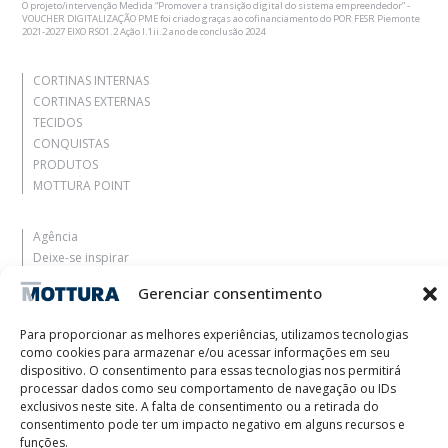
O projeto/intervenção Medida “Promover a transição digital do sistema empreendedor” -
VOUCHER DIGITALIZAÇÃO PME foi criado graças ao cofinanciamento do POR FESR Piemonte
2021-2027 EIXO RSO1.2 Ação I.1ii.2 ano de conclusão 2024
CORTINAS INTERNAS
CORTINAS EXTERNAS
TECIDOS
CONQUISTAS
PRODUTOS
MOTTURA POINT
Agência
Deixe-se inspirar
Contatos
Gerenciar consentimento
Trabalhe Conosco
Área Reservada
Para proporcionar as melhores experiências, utilizamos tecnologias
Certificações
como cookies para armazenar e/ou acessar informações em seu
M2Net
dispositivo. O consentimento para essas tecnologias nos permitirá
Child Safety
processar dados como seu comportamento de navegação ou IDs
exclusivos neste site. A falta de consentimento ou a retirada do
consentimento pode ter um impacto negativo em alguns recursos e
Customer Information
funções.