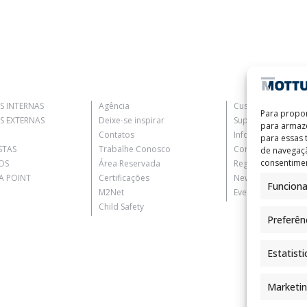
S INTERNAS
Agência
Customer Informat
Para propor
S EXTERNAS
Deixe-se inspirar
Supplier Informati
para armaze
Contatos
Information for C
para essas
STAS
Trabalhe Conosco
Contact Informati
de navegaçã
consentimen
OS
Área Reservada
Register Informati
 POINT
Certificações
Newsletter Inform
Funciona
M2Net
Events Information
Child Safety
Preferên
Estatisti
Marketi