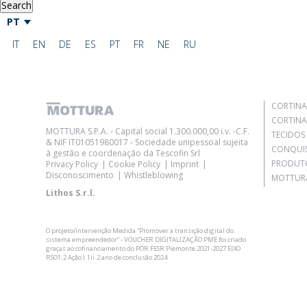
Search
PT
IT
EN
DE
ES
PT
FR
NE
RU
CORTINA
CORTINA
MOTTURA S.P.A. - Capital social 1.300.000,00 i.v. -C.F.
TECIDOS
& NIF IT01051980017 - Sociedade unipessoal sujeita
CONQUI
à gestão e coordenação da Tescofin Srl
PRODUT
Privacy Policy
Cookie Policy
Imprint
Disconoscimento
Whistleblowing
MOTTURA
Lithos S.r.l.
O projeto/intervenção Medida “Promover a transição digital do
sistema empreendedor” - VOUCHER DIGITALIZAÇÃO PME foi criado
graças ao cofinanciamento do POR FESR Piemonte 2021-2027 EIXO
RSO1.2 Ação I.1ii.2 ano de conclusão 2024