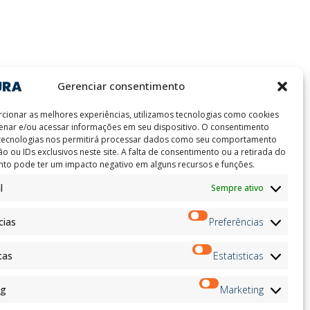
Gerenciar consentimento
ion
Boletim de Notícias
cionar as melhores experiências, utilizamos tecnologias como cookies
on
nar e/ou acessar informações em seu dispositivo. O consentimento
Inscrever-
andidates
 tecnologias nos permitirá processar dados como seu comportamento
se
on
o ou IDs exclusivos neste site. A falta de consentimento ou a retirada do
to pode ter um impacto negativo em alguns recursos e funções.
on
ation
l
Sempre ativo
Siga-nos no:
cias
Preferências
cas
Estatisticas
ng
Marketing