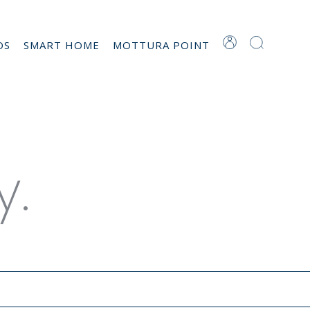
OS
SMART HOME
MOTTURA POINT
reenguard
y.