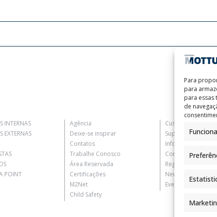
Para propor
para armaze
para essas
de navegaçã
consentimen
S INTERNAS
Agência
Customer Informat
Funciona
S EXTERNAS
Deixe-se inspirar
Supplier Informati
Contatos
Information for C
STAS
Trabalhe Conosco
Contact Informati
Preferên
OS
Área Reservada
Register Informati
 POINT
Certificações
Newsletter Inform
Estatisti
M2Net
Events Information
Child Safety
Marketi