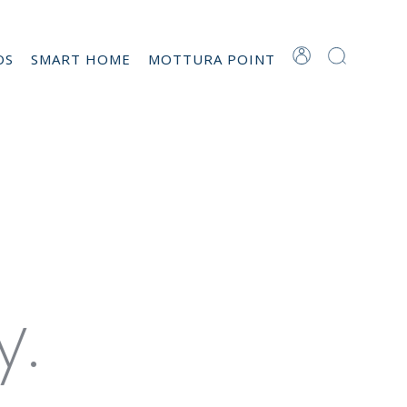
OS
SMART HOME
MOTTURA POINT
reenguard
y.