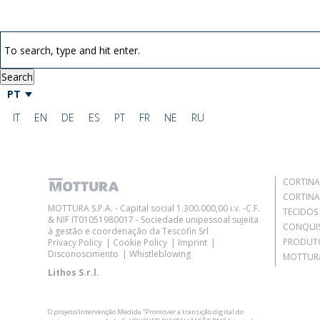
Search
PT
IT
EN
DE
ES
PT
FR
NE
RU
CORTINA
CORTINA
MOTTURA S.P.A. - Capital social 1.300.000,00 i.v. -C.F.
TECIDOS
& NIF IT01051980017 - Sociedade unipessoal sujeita
CONQUI
à gestão e coordenação da Tescofin Srl
PRODUT
Privacy Policy
Cookie Policy
Imprint
Disconoscimento
Whistleblowing
MOTTURA
Lithos S.r.l.
O projeto/intervenção Medida “Promover a transição digital do