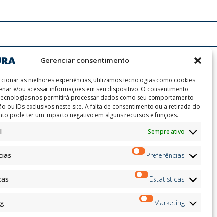
Gerenciar consentimento
cionar as melhores experiências, utilizamos tecnologias como cookies
nar e/ou acessar informações em seu dispositivo. O consentimento
 tecnologias nos permitirá processar dados como seu comportamento
o ou IDs exclusivos neste site. A falta de consentimento ou a retirada do
to pode ter um impacto negativo em alguns recursos e funções.
ion
Boletim de Notícias
l
Sempre ativo
on
Inscrever-
andidates
se
on
cias
Preferências
on
ation
cas
Estatisticas
Siga-nos no:
ng
Marketing