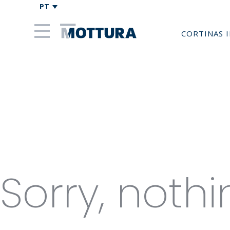
PT
CORTINAS 
Categori
Gold
Sorry, nothi