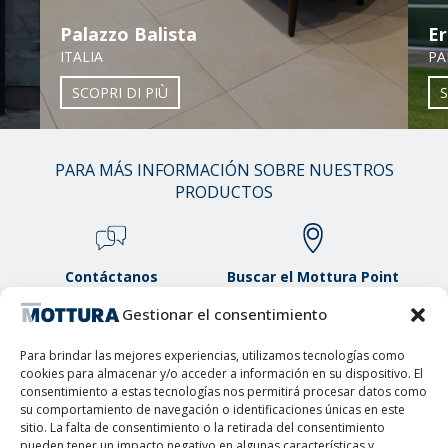
Palazzo Balista
Er
ITALIA
PA
SCOPRI DI PIÙ
S
PARA MÁS INFORMACIÓN SOBRE NUESTROS
01
/
PRODUCTOS
38
Contáctanos
Buscar el Mottura Point
para información o
Gestionar el consentimiento
preventivo
Para brindar las mejores experiencias, utilizamos tecnologías como
cookies para almacenar y/o acceder a información en su dispositivo. El
consentimiento a estas tecnologías nos permitirá procesar datos como
su comportamiento de navegación o identificaciones únicas en este
sitio. La falta de consentimiento o la retirada del consentimiento
pueden tener un impacto negativo en algunas características y