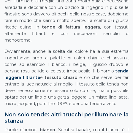
Per illuminare al meglio una zona molto buia è necessario
arredarla e decorarla con un pizzico di ingegno in più: se le
finestre sono davvero gli occhi delle nostre case, dobbiamo
fare in modo che siamo molto aperte. La scelta più giusta
ricade quindi in
tende di fattura leggera
, con tessuti
altamente filtranti e con decorazioni semplici o
monocromo.
Ovviamente, anche la scelta del colore ha la sua estrema
importanza: largo a palette di colori chiari e chiarissimi,
come ad esempio il bianco, il beige, il guscio d’uovo e
persino rosa pallido o celeste impalpabile. Il binomio
tenda
leggera filtrante
e
tessuto chiaro
è ciò che serve per far
entrare la luce naturale al meglio. Il tessuto della tenda non
deve necessariamente essere solo cotone, ma è possibile
optare per un lino o una garza leggera, un misto lino, seta,
micro jacquard, puro lino 100% e per una tenda a velo.
Non solo tende: altri trucchi per illuminare la
stanza
Parole d’ordine:
bianco
. Sembra banale, ma il bianco è il