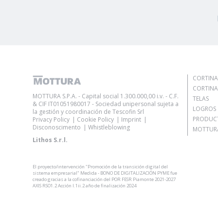
CORTINA
CORTINA
MOTTURA S.P.A. - Capital social 1.300.000,00 i.v. - C.F.
TELAS
& CIF IT01051980017 - Sociedad unipersonal sujeta a
LOGROS
la gestión y coordinación de Tescofin Srl
PRODUC
Privacy Policy
Cookie Policy
Imprint
Disconoscimento
Whistleblowing
MOTTURA
Lithos S.r.l.
El proyecto/intervención "Promoción de la transición digital del
sistema empresarial" Medida - BONO DE DIGITALIZACIÓN PYME fue
creado gracias a la cofinanciación del POR FESR Piamonte 2021-2027
AXIS RSO1.2 Acción I.1ii.2 año de finalización 2024