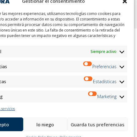
Gestionar el consentimiento
t
r las mejores experiencias, utilizamos tecnologías como cookies para
/o acceder a información en su dispositivo. El consentimiento a estas
 nos permitirá procesar datos como su comportamiento de navegación
ciones únicas en este sitio. La falta de consentimiento o la retirada del
nto pueden tener un impacto negativo en algunas características y
ion
Boletin informativo
l
Siempre activo
on
Inscríbete
andidates
cias
Preferencias
on
on
ation
icas
Estadísticas
Siga con nosotros:
ng
Marketing
 servicios
epto
lo niego
Guarda tus preferencias