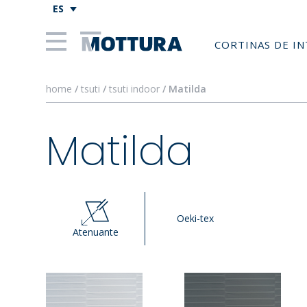
ES
CORTINAS DE I
home
/
tsuti
/
tsuti indoor
/ Matilda
Matilda
Oeki-tex
Atenuante