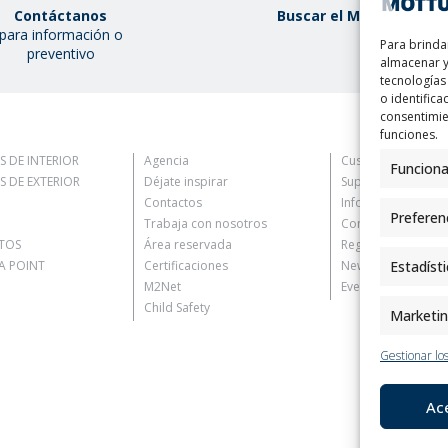
Contáctanos
Buscar el Mottura Poin
para información o
Para brinda
preventivo
almacenar y
tecnologías
o identifica
consentimie
funciones.
S DE INTERIOR
Agencia
Customer Informat
Funciona
S DE EXTERIOR
Déjate inspirar
Supplier Informati
Contactos
Information for C
Preferen
Trabaja con nosotros
Contact Informati
TOS
Área reservada
Register Informati
 POINT
Certificaciones
Newsletter Inform
Estadíst
M2Net
Events Information
Child Safety
Marketi
Gestionar los
Ac