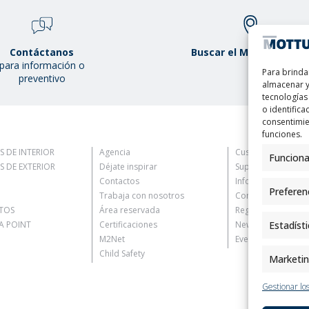
Contáctanos
Buscar el Mottura Poin
para información o
Para brinda
preventivo
almacenar y
tecnologías
o identifica
consentimie
funciones.
S DE INTERIOR
Agencia
Customer Informat
Funciona
S DE EXTERIOR
Déjate inspirar
Supplier Informati
Contactos
Information for C
Preferen
Trabaja con nosotros
Contact Informati
TOS
Área reservada
Register Informati
 POINT
Certificaciones
Newsletter Inform
Estadíst
M2Net
Events Information
Child Safety
Marketi
Gestionar los