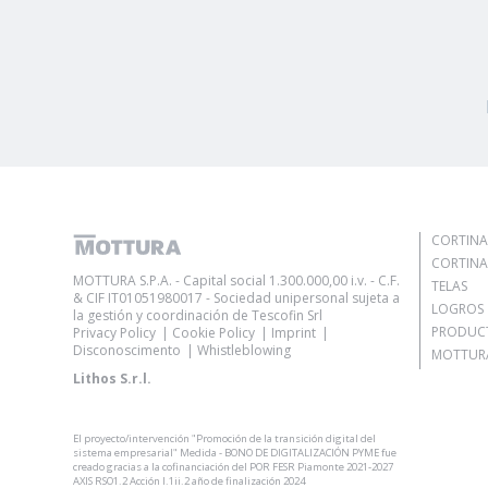
CORTINA
CORTINA
MOTTURA S.P.A. - Capital social 1.300.000,00 i.v. - C.F.
TELAS
& CIF IT01051980017 - Sociedad unipersonal sujeta a
LOGROS
la gestión y coordinación de Tescofin Srl
PRODUC
Privacy Policy
Cookie Policy
Imprint
Disconoscimento
Whistleblowing
MOTTURA
Lithos S.r.l.
El proyecto/intervención "Promoción de la transición digital del
sistema empresarial" Medida - BONO DE DIGITALIZACIÓN PYME fue
creado gracias a la cofinanciación del POR FESR Piamonte 2021-2027
AXIS RSO1.2 Acción I.1ii.2 año de finalización 2024