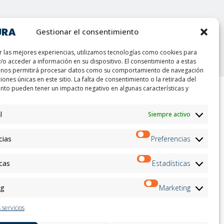
Gestionar el consentimiento
t
r las mejores experiencias, utilizamos tecnologías como cookies para
/o acceder a información en su dispositivo. El consentimiento a estas
 nos permitirá procesar datos como su comportamiento de navegación
ciones únicas en este sitio. La falta de consentimiento o la retirada del
nto pueden tener un impacto negativo en algunas características y
ion
Boletin informativo
l
Siempre activo
on
Inscríbete
andidates
cias
Preferencias
on
on
ation
icas
Estadísticas
Siga con nosotros:
ng
Marketing
 servicios