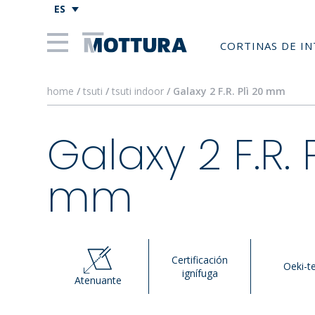
ES
CORTINAS DE I
home
/
tsuti
/
tsuti indoor
/ Galaxy 2 F.R. Plì 20 mm
Galaxy 2 F.R. 
mm
Certificación
Oeki-t
ignífuga
Atenuante