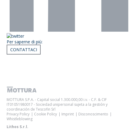
Per saperne di più:
CONTATTACI
Articoli correlati
MOTTURA S.P.A. - Capital social 1.300.000,00 i.v. - C.F. & CIF
IT01051980017 - Sociedad unipersonal sujeta a la gestión y
coordinación de Tescofin Srl
Privacy Policy
Cookie Policy
Imprint
Disconoscimento
Whistleblowing
Lithos S.r.l.