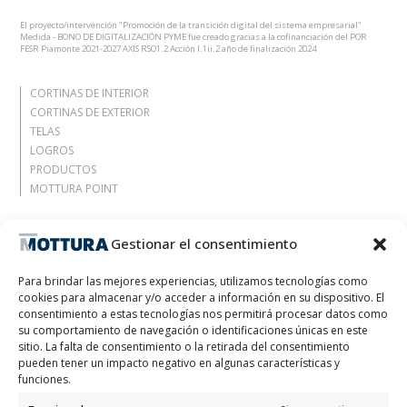
El proyecto/intervención "Promoción de la transición digital del sistema empresarial"
Medida - BONO DE DIGITALIZACIÓN PYME fue creado gracias a la cofinanciación del POR
FESR Piamonte 2021-2027 AXIS RSO1.2 Acción I.1ii.2 año de finalización 2024
CORTINAS DE INTERIOR
CORTINAS DE EXTERIOR
TELAS
LOGROS
PRODUCTOS
MOTTURA POINT
Agencia
Gestionar el consentimiento
Déjate inspirar
Contactos
Para brindar las mejores experiencias, utilizamos tecnologías como
Trabaja con nosotros
cookies para almacenar y/o acceder a información en su dispositivo. El
Área reservada
consentimiento a estas tecnologías nos permitirá procesar datos como
Certificaciones
su comportamiento de navegación o identificaciones únicas en este
sitio. La falta de consentimiento o la retirada del consentimiento
M2Net
pueden tener un impacto negativo en algunas características y
Child Safety
funciones.