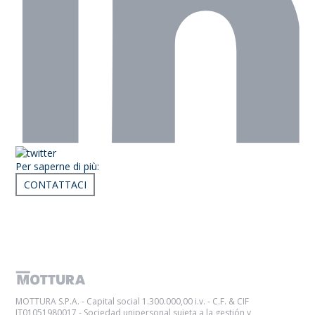
Per saperne di più:
CONTATTACI
Articoli correlati
MOTTURA S.P.A. - Capital social 1.300.000,00 i.v. - C.F. & CIF
IT01051980017 - Sociedad unipersonal sujeta a la gestión y