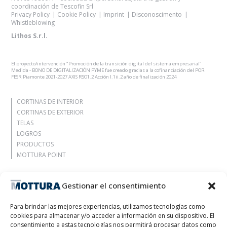
coordinación de Tescofin Srl
Privacy Policy
Cookie Policy
Imprint
Disconoscimento
Whistleblowing
Lithos S.r.l.
El proyecto/intervención "Promoción de la transición digital del sistema empresarial"
Medida - BONO DE DIGITALIZACIÓN PYME fue creado gracias a la cofinanciación del POR
FESR Piamonte 2021-2027 AXIS RSO1.2 Acción I.1ii.2 año de finalización 2024
CORTINAS DE INTERIOR
CORTINAS DE EXTERIOR
TELAS
LOGROS
PRODUCTOS
MOTTURA POINT
Agencia
Gestionar el consentimiento
Déjate inspirar
Contactos
Para brindar las mejores experiencias, utilizamos tecnologías como
Trabaja con nosotros
cookies para almacenar y/o acceder a información en su dispositivo. El
Área reservada
consentimiento a estas tecnologías nos permitirá procesar datos como