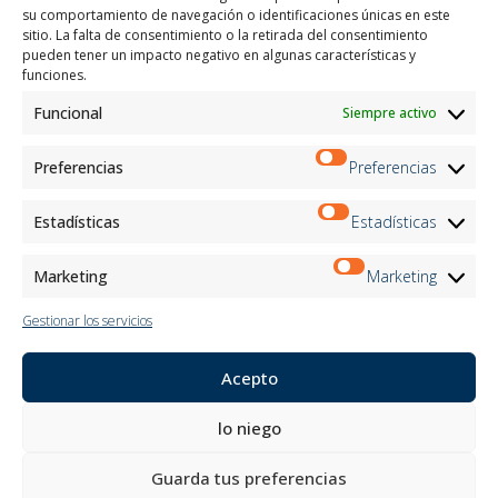
Certificaciones
su comportamiento de navegación o identificaciones únicas en este
sitio. La falta de consentimiento o la retirada del consentimiento
M2Net
pueden tener un impacto negativo en algunas características y
Child Safety
funciones.
Funcional
Siempre activo
Customer Information
Supplier Information
Information for Candidates
Preferencias
Preferencias
Contact Information
Register Information
Estadísticas
Estadísticas
Newsletter Information
Events Information
Marketing
Marketing
Gestionar los servicios
Boletin informativo
Acepto
Inscríbete
lo niego
Siga con nosotros:
Guarda tus preferencias