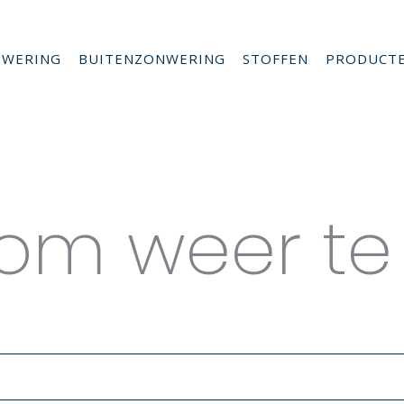
NWERING
BUITENZONWERING
STOFFEN
PRODUCT
es for G-
s om weer te