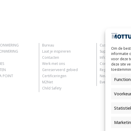
ZONWERING
Bureau
Customer Informat
Om de beste
ZONWERING
Laat je inspireren
Supplier Informati
informatie 
Contacten
Information for C
voor deze t
IES
Werk met ons
Contact Informati
deze site v
toestemming
TEN
Gereserveerd gebied
Register Informati
 POINT
Certificeringen
Newsletter Inform
Function
M2Net
Events Information
Child Safety
Voorkeu
Statisti
Marketi