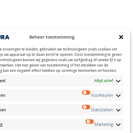
Beheer toestemming
ion
Nieuwsbrief
 ervaringen te bieden, gebruiken we technologieën zoals cookies om
on
op uw apparaat op te slaan en/of te openen. Door toestemming te geven
Aanmelden
andidates
echnologieën kunnen wij gegevens zoals uw surfgedrag of unieke ID's op
on
erwerken. Het niet geven van toestemming of het intrekken van de
 kan een negatief effect hebben op sommige kenmerken en functies.
on
ation
Volg ons op:
eel
Altijd actief
ren
Voorkeuren
eken
Statistieken
ng
Marketing