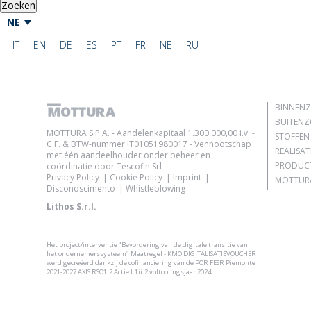
Zoeken
NE
IT
EN
DE
ES
PT
FR
NE
RU
BINNEN
BUITEN
MOTTURA S.P.A. - Aandelenkapitaal 1.300.000,00 i.v. -
STOFFEN
C.F. & BTW-nummer IT01051980017 - Vennootschap
REALISAT
met één aandeelhouder onder beheer en
PRODUC
coördinatie door Tescofin Srl
Privacy Policy
Cookie Policy
Imprint
MOTTURA
Disconoscimento
Whistleblowing
Lithos S.r.l.
Het project/interventie "Bevordering van de digitale transitie van
het ondernemerssysteem" Maatregel - KMO DIGITALISATIEVOUCHER
werd gecreëerd dankzij de cofinanciering van de POR FESR Piemonte
2021-2027 AXIS RSO1.2 Actie I.1ii.2 voltooiingsjaar 2024